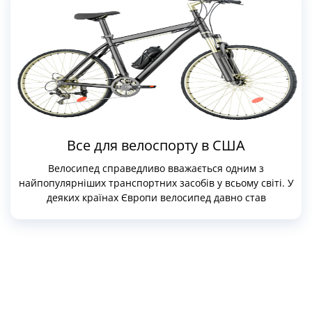
Все для велоспорту в США
Велосипед справедливо вважається одним з
найпопулярніших транспортних засобів у всьому світі. У
деяких країнах Європи велосипед давно став
обов’язковим супутником повсякденного життя.
Популярні велосипеди й у нас, що пояснюється
зручністю цього виду транспорту, його доступністю та
невибагливістю.