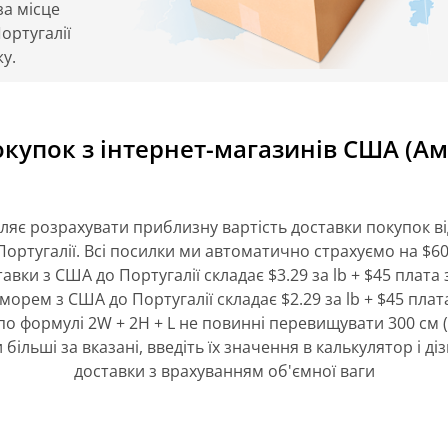
за місце
ортугалії
жу.
окупок з інтернет-магазинів США (Ам
ляє розрахувати приблизну вартість доставки покупок ві
Португалії. Всі посилки ми автоматично страхуємо на $60
тавки з США до Португалії складає $3.29 за lb + $45 плата 
морем з США до Португалії складає $2.29 за lb + $45 плат
о формулі 2W + 2H + L не повинні перевищувати 300 см 
більші за вказані, введіть їх значення в калькулятор і ді
доставки з врахуванням об'ємної ваги