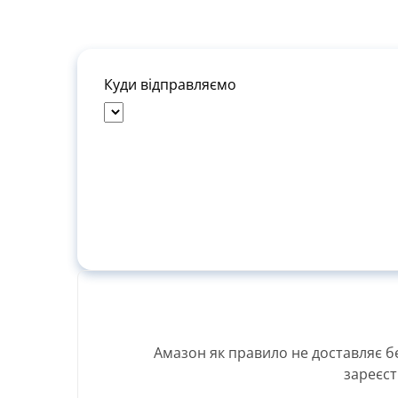
Куди відправляємо
Вартість
Вид доставки
Назва
Амазон як правило не доставляє б
доставки
зареєст