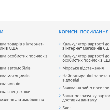
СИ
КОРИСНІ ПОСИЛАННЯ
вка товарів з інтернет-
Калькулятор вартості до
инів США
з інтернет магазинів С
вка особистих посилок з
Калькулятор вартості до
особистих посилок з С
вка автомобілів
Морське відстеження
вка мотоциклів
Найпоширеніші запитан
відповіді
вка човнів
Заявка на забір посилок
вка спецтехніки
Запит розрахунку вартос
езення автомобілів по
доставки вантажу
Блог