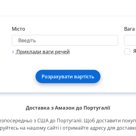
Місто
Вага
Я
Приклади ваги речей
Розрахувати вартість
Доставка з Амазон до Португалії
Безпода
Термін доставки
Максимальна вага
езпосередньо з США до Португалії. Щоб доставити покупк
лімі
руйтесь на нашому сайті і отримайте адресу для достав