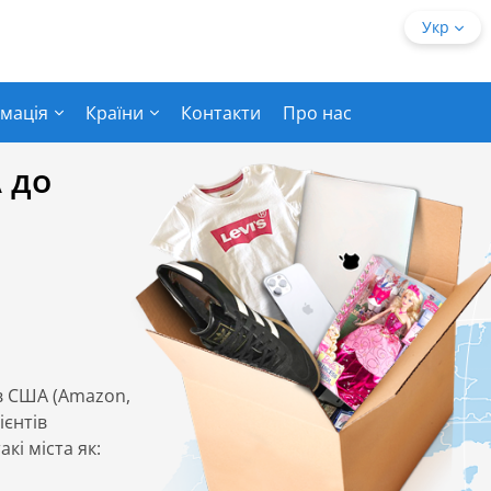
Укр
мація
Країни
Контакти
Про нас
 до
в США (Amazon,
ієнтів
кі міста як: