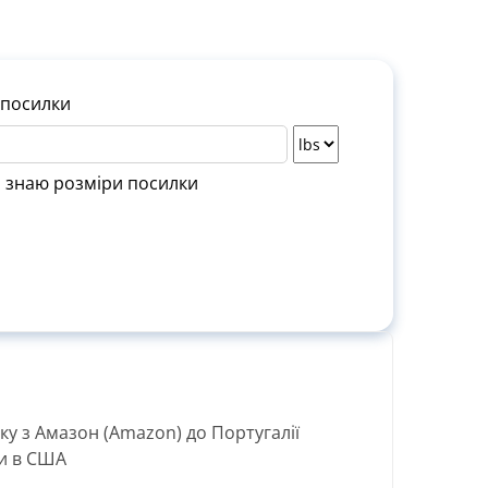
 посилки
 знаю розміри посилки
тковий
Зверн.
у з Амазон (Amazon) до Португалії
т
ки в США