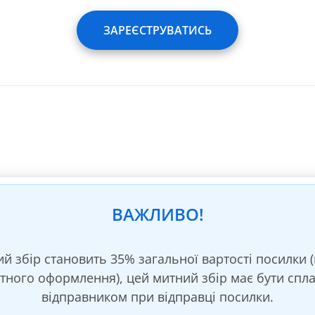
ЗАРЕЄСТРУВАТИСЬ
тість послуг безкоштовно входять:
Забрати
Пакувальні
інвойси/
матеріали
накладні
Автоматичне
и
Зберігання
виставлення
речей до 45 днів
інвойсів
Страхування
Оплата інвойса
посилки на суму
в кабінеті
ВАЖЛИВО!
$60
й збір становить 35% загальної вартості посилки 
тного оформлення), цей митний збір має бути спл
відправником при відправці посилки.