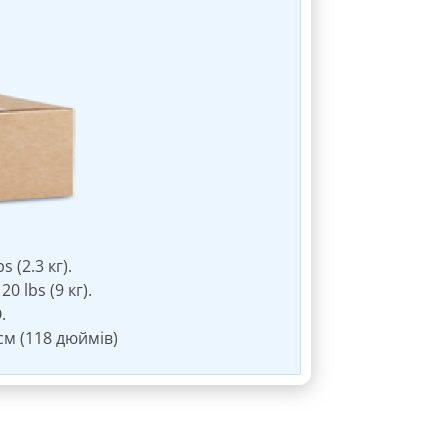
 (2.3 кг).
 lbs (9 кг).
.
см (118 дюймів)