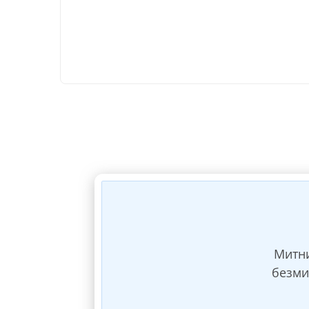
У вар
Фото вхідної
посилки
Зважування
вхідної посилк
Забрати
коробки від
взуття/
Опакування
Митни
безми