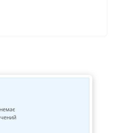
(немає
ачений