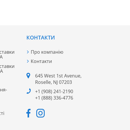
КОНТАКТИ
ставки
Про компанію
ША
Контакти
ставки
ША
645 West 1st Avenue,
Roselle, NJ 07203
ня-
+1 (908) 241-2190
+1 (888) 336-4776
ті