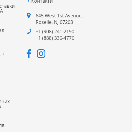
Контакти
ставки
ША
645 West 1st Avenue,
Roselle, NJ 07203
ня-
+1 (908) 241-2190
+1 (888) 336-4776
ті
ених
х
ля