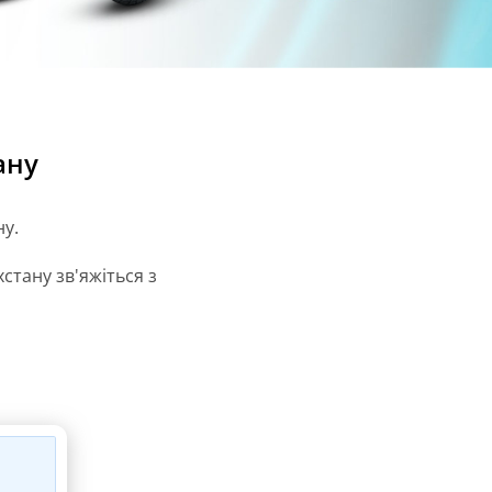
ану
ну.
стану зв'яжіться з