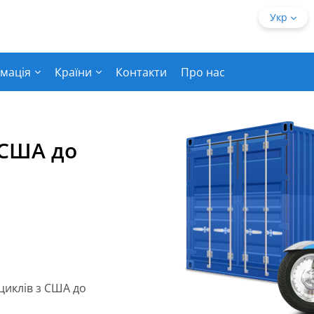
Укр
мація
Країни
Контакти
Про нас
 США до
циклів з США до