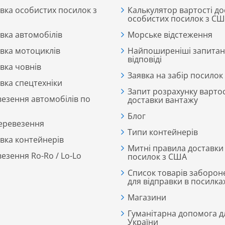
вка особистих посилок з
Калькулятор вартості до
особистих посилок з С
вка автомобілів
Морське відстеження
вка мотоциклів
Найпоширеніші запитан
відповіді
вка човнів
Заявка на забір посилок
вка спецтехніки
Запит розрахунку вартос
езення автомобілів по
доставки вантажу
Блог
еревезення
Типи контейнерів
вка контейнерів
Митні правила доставки
езення Ro-Ro / Lo-Lo
посилок з США
Список товарів заборон
для відправки в посилка
Магазини
Гуманітарна допомога д
України