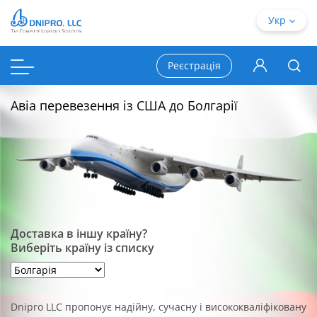
Укр
Реєстрація
Авіа перевезення із США до Болгарії
Доставка в іншу країну?
Виберіть країну із списку
Dnipro LLC пропонує надійну, сучасну і висококваліфіковану