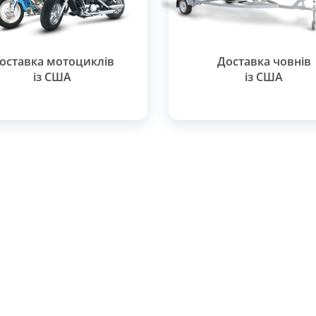
оставка мотоциклів
Доставка човнів
із США
із США