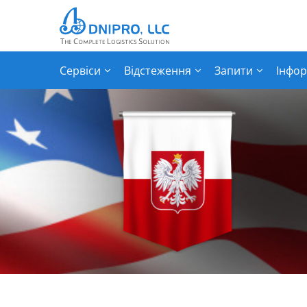
Сервіси
Відстеження
Запити
Інфор