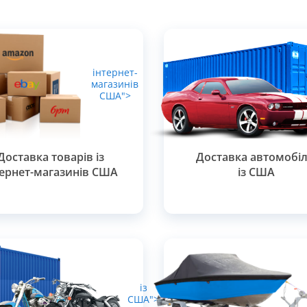
інтернет-
магазинів
США">
Доставка товарів із
Доставка автомобіл
тернет-магазинів США
із США
із
США">