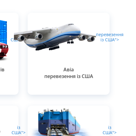
із
перевезення
США">
із США">
ів
Авіа
перевезення із США
із
із
США">
США">