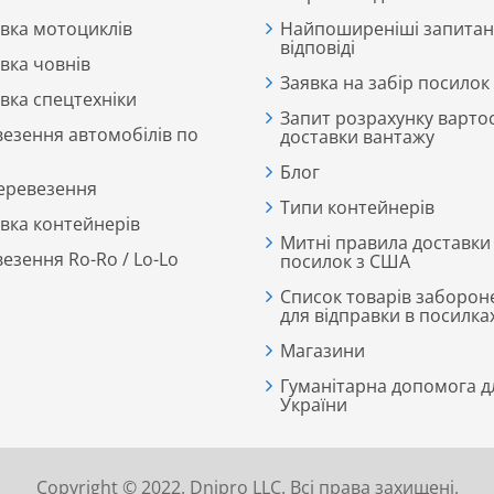
вка мотоциклів
Найпоширеніші запитан
відповіді
вка човнів
Заявка на забір посилок
вка спецтехніки
Запит розрахунку вартос
езення автомобілів по
доставки вантажу
Блог
еревезення
Типи контейнерів
вка контейнерів
Митні правила доставки
езення Ro-Ro / Lo-Lo
посилок з США
Список товарів заборон
для відправки в посилка
Магазини
Гуманітарна допомога д
України
Copyright © 2022. Dnipro LLC. Всі права захищені.