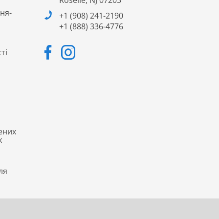
Roselle, NJ 07203
ня-
+1 (908) 241-2190
+1 (888) 336-4776
ті
ених
х
ля