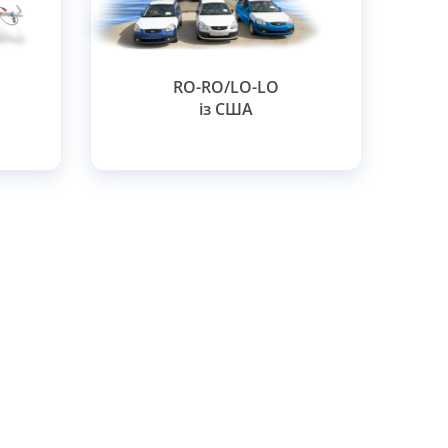
RO-RO/LO-LO
із США