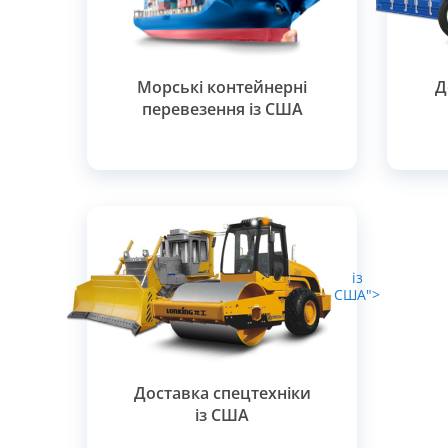
Морські контейнерні
Д
перевезення із США
із
США">
Доставка спецтехніки
із США