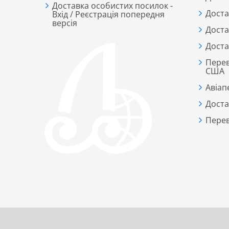
Доставка особистих посилок -
Доста
Вхід / Реєстрація попередня
версія
Доста
Доста
Перев
США
Авіап
Доста
Перев