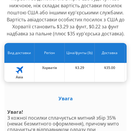
нижчоюе, ніж складає вартість доставки посилок
поштою США або іншими кур'єрськими службами.
Вартість авіадоставки особистих посилок з США до
Хорватії становить $3.29 за фунт, $0.22 за фунт
надбавка за пальне (плюс $35 кур'єрська доставка).
Вид доставки
Регіон
Ціна/фунты (lb)
Доставка
Хорватія
$3.29
$35.00
Авіа
Увага
Увага!
З кожної посилки сплачується митний збір 35%
(немає безмитного оформлення), причому мито
сплачується відправником одразу при