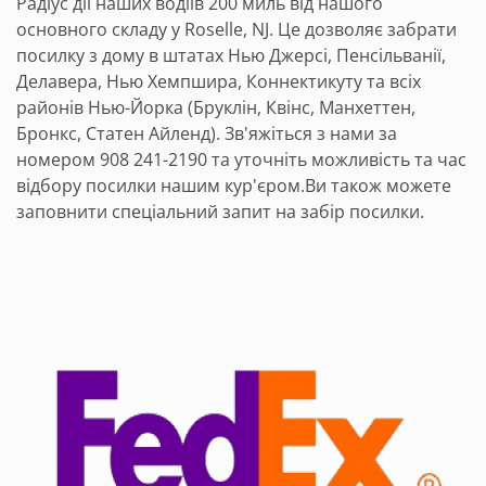
Радіус дії наших водіїв 200 миль від нашого
основного складу у Roselle, NJ. Це дозволяє забрати
посилку з дому в штатах Нью Джерсі, Пенсільванії,
Делавера, Нью Хемпшира, Коннектикуту та всіх
районів Нью-Йорка (Бруклін, Квінс, Манхеттен,
Бронкс, Статен Айленд). Зв'яжіться з нами за
номером 908 241-2190 та уточніть можливість та час
відбору посилки нашим кур'єром.Ви також можете
заповнити спеціальний запит на забір посилки.