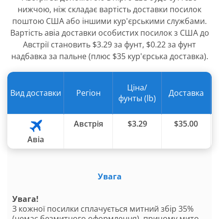
нижчою, ніж складає вартість доставки посилок
поштою США або іншими кур'єрськими службами.
Вартість авіа доставки особистих посилок з США до
Австрії становить $3.29 за фунт, $0.22 за фунт
надбавка за пальне (плюс $35 кур'єрська доставка).
Ціна/
Вид доставки
Регіон
Доставка
фунты (lb)
Австрія
$3.29
$35.00
Авіа
Увага
Увага!
З кожної посилки сплачується митний збір 35%
(немає безмитного оформлення), причому мито