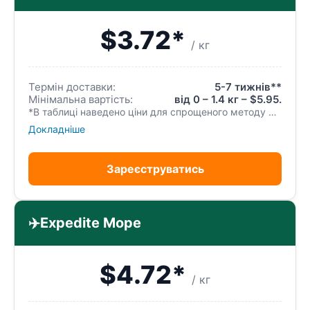
$3.72*
/ кг
Термін доставки:
5-7 тижнів**
Мінімальна вартість:
від 0 – 1.4 кг – $5.95.
*В таблиці наведено ціни для спрощеного методу реєстрації посилки. Спрощений метод найкраще використовувати для відправки одного замовлення. Одне вхідне замовлення=одна вихідна посилка. Немає можливості консолідувати (об’єднувати) та розконсолідувати (розділяти) ваші замовлення, а також неможливо замовляти додаткові послуги. Після отримання ми відправляємо вхідне замовлення без перепакування.
Докладніше
Зареєструватись
✈️
Expedite Море
$4.72*
/ кг