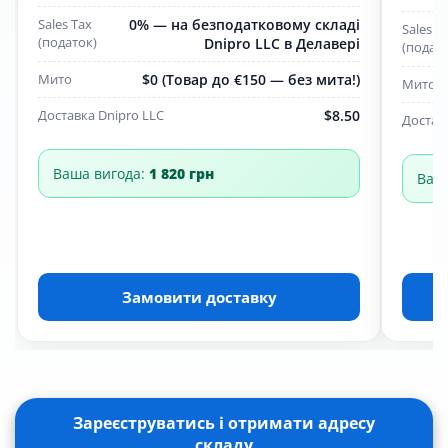
Sales Tax
0% — на безподатковому складі
Sales T
(податок)
Dnipro LLC в Делавері
(подат
Мито
$0 (Товар до €150 — без мита!)
Мито
Доставка Dnipro LLC
$8.50
Достав
Ваша вигода:
1 820 грн
Ваша
Замовити доставку
Зареєструватись і отримати адресу
складу