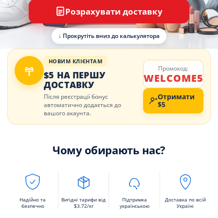
Розрахувати доставку
↓ Прокрутіть вниз до калькулятора
НОВИМ КЛІЄНТАМ
Промокод:
$5 НА ПЕРШУ
WELCOME5
ДОСТАВКУ
Отримати
Після реєстрації бонус
$5
автоматично додається до
вашого акаунта.
Чому обирають нас?
Надійно та
Вигідні тарифи від
Підтримка
Доставка по всій
безпечно
$3.72/кг
українською
Україні