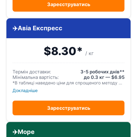
Зареєструватись
✈️
Авіа Експресс
$8.30*
/ кг
Термін доставки:
3-5 робочих днів**
Мінімальна вартість:
до 0.3 кг — $6.95
*В таблиці наведено ціни для спрощеного методу реєстрації посилки. Спрощений метод найкраще використовувати для відправки одного замовлення. Одне вхідне замовлення=одна вихідна посилка. Немає можливості консолідувати (об’єднувати) та розконсолідувати (розділяти) ваші замовлення, а також неможливо замовляти додаткові послуги. Після отримання ми відправляємо вхідне замовлення без перепакування.
Докладніше
Зареєструватись
✈️
Море