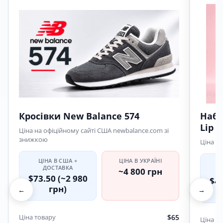
Страхування посилки на суму $60
Пакувальні матеріали
Автоматичне виставлення інвойсів
Оплата інвойса в кабінеті
Кросівки New Balance 574
Набі
Lip 
Ціна на офіційному сайті США newbalance.com зі
знижкою
Ціна в 
ЦІНА В США +
ЦІНА В УКРАЇНІ
Ц
ДОСТАВКА
~4 800 грн
$73.50 (~2 980
$42
грн)
←
→
Ціна товару
$65
Ціна т