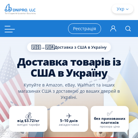
Укр
Реєстрація
🇺🇸→🇺🇦
Доставка з США в Україну
Доставка товарів із
США в Україну
Купуйте в Amazon, eBay, Walmart та інших
магазинах США з доставкою до ваших дверей в
Україні.
✅
💰
✈️
без прихованих
від $3.72/кг
5–10 днів
платежів
вигідні тарифи
авіадоставка
прозора ціна