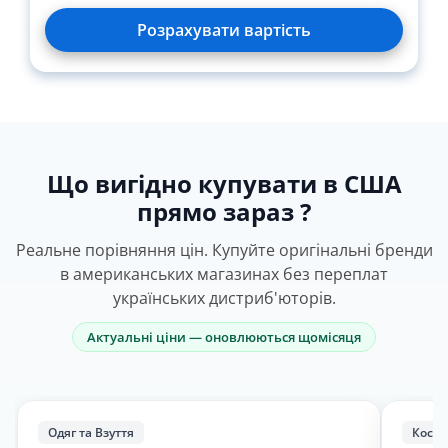
Розрахувати вартість
Вид
Назва
Зверн.
доставки
Що вигідно купувати в США
прямо зараз ?
У вартість послуг безкоштовно входять:
Реальне порівняння цін. Купуйте оригінальні бренди
в американських магазинах без переплат
Фото вхідної посилки
українських дистриб'юторів.
Зважування вхідної посилки
Актуальні ціни — оновлюються щомісяця
Забрати коробки від взуття/Опакування
Забрати інвойси/накладні
Зберігання речей до 45 днів
Одяг та Взуття
Косме