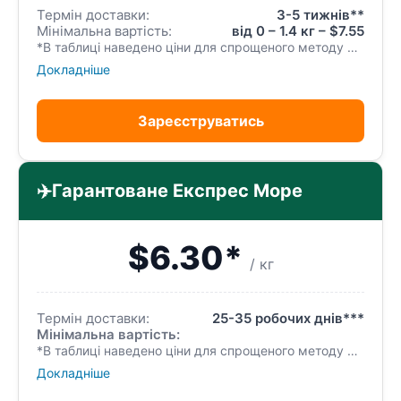
Термін доставки:
3-5 тижнів**
Мінімальна вартість:
від 0 – 1.4 кг – $7.55
*В таблиці наведено ціни для спрощеного методу реєстрації посилки. Спрощений метод найкраще використовувати для відправки одного замовлення. Одне вхідне замовлення=одна вихідна посилка. Немає можливості консолідувати (об’єднувати) та розконсолідувати (розділяти) ваші замовлення, а також неможливо замовляти додаткові послуги. Після отримання ми відправляємо вхідне замовлення без перепакування.
Докладніше
Зареєструватись
✈️
Гарантоване Експрес Море
$6.30*
/ кг
Термін доставки:
25-35 робочих днів***
Мінімальна вартість:
*В таблиці наведено ціни для спрощеного методу реєстрації посилки. Спрощений метод найкраще використовувати для відправки одного замовлення. Одне вхідне замовлення=одна вихідна посилка. Немає можливості консолідувати (об’єднувати) та розконсолідувати (розділяти) ваші замовлення, а також неможливо замовляти додаткові послуги. Після отримання ми відправляємо вхідне замовлення без перепакування.
Докладніше