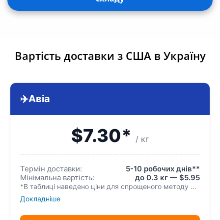
Вартість доставки з США в Україну
✈️
Авіа
$7.30*
/ кг
Термін доставки:
5-10 робочих днів**
Мінімальна вартість:
до 0.3 кг — $5.95
*В таблиці наведено ціни для спрощеного методу реєстрації посилки. Спрощений метод найкраще використовувати для відправки одного замовлення . Одне вхідне замовлення=одна вихідна посилка . Немає можливості консолідувати (об’єднувати) та розконсолідувати (розділяти) ваші замовлення, а також неможливо замовляти додаткові послуги. Після отримання ми відправляємо вхідне замовлення без перепакування.
Докладніше