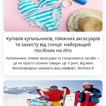
брендами. Тут з’явилося чимало марок, які роблять
ставку на прозорість, натуральні матеріали, чесні умови
праці та довговічність речей. І що особливо приємно —
багато з цих брендів пропонують адекватні ціни та
регулярно проводять розпродажі.
Купівля купальників, пляжних аксесуарів
та захисту від сонця: найкращий
посібник на літо
Купальники, пляжні аксесуари та сонцезахисні засоби —
це не просто сезонні товари. Це ті речі, від яких
безпосередньо залежать ваш комфорт, безпека й
впевненість у собі. Правильно підібраний купальник
підкреслить фігуру навіть якщо ви не готувалися до
пляжного сезону з січня. Зручна сумка й капелюх
зроблять збори легкими й організованими. А якісний
сонцезахисний засіб убереже від опіків і передчасного
старіння шкіри.