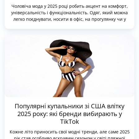
Чоловіча мода у 2025 році робить акцент на комфорт,
універсальність і функціональність. Одяг, який можна
легко поєднувати, носити в офіс, на прогулянку чи у
поїздку, — головний пріоритет у гардеробі. Особливо
актуальний тренд «розумного кежуалу»: коли речі
виглядають просто, але продумані до деталей — від
тканини до посадки.
Американські бренди в сегменті повсякденного одягу
залишаються серед лідерів — вони задають тренди на
розслабленість, природність і водночас зберігають
високу якість.
Популярні купальники зі США влітку
2025 року: які бренди вибирають у
TikTok
Кожне літо приносить свої модні тренди, але саме 2025
рік став особливо яскравим сезоном у світі пляжної