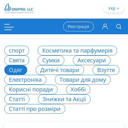
Укр
Реєстрація
спорт
Косметика та парфумерія
Свята
Сумки
Аксесуари
Одяг
Дитячі товари
Взуття
Електроніка
Товари для дому
Корисні поради
Хоббі
Статті
Знижки та Акції
Статті про розміри