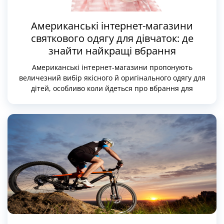
Американські інтернет-магазини
святкового одягу для дівчаток: де
знайти найкращі вбрання
Американські інтернет-магазини пропонують
величезний вибір якісного й оригінального одягу для
дітей, особливо коли йдеться про вбрання для
особливих випадків. Гарні сукні, ошатні комплекти та
святкові аксесуари, створені дизайнерами США,
вирізняються високою якістю пошиття, увагою до
деталей і безпечними матеріалами, що ідеально
підходять навіть для найменших модниць.