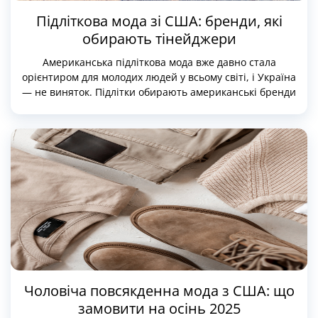
Підліткова мода зі США: бренди, які
обирають тінейджери
Американська підліткова мода вже давно стала
орієнтиром для молодих людей у всьому світі, і Україна
— не виняток. Підлітки обирають американські бренди
за їхню свободу, комфорт, сміливість і самовираження.
Вони шукають речі, які підкреслюють індивідуальність,
а не нав’язані тренди.
Чоловіча повсякденна мода з США: що
замовити на осінь 2025