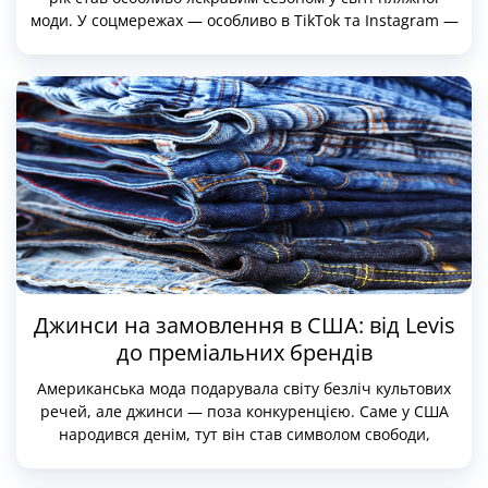
моди. У соцмережах — особливо в TikTok та Instagram —
купальники знову вийшли на перший план. Від сміливих
вирізів до вінтажних силуетів, від чистого мінімалізму до
яскравих принтів — американські бренди пропонують
величезний вибір моделей, які стали вірусними.
Якщо ви плануєте відпочинок або просто хочете
оновити літній гардероб, варто звернути увагу на
купальники, які обговорюють, носять і рекомендують
інфлюенсери у США.
Джинси на замовлення в США: від Levis
до преміальних брендів
Американська мода подарувала світу безліч культових
речей, але джинси — поза конкуренцією. Саме у США
народився денім, тут він став символом свободи,
практичності та повсякденного стилю. Не дивно, що
найякісніші, найзручніші й найактуальніші джинси й