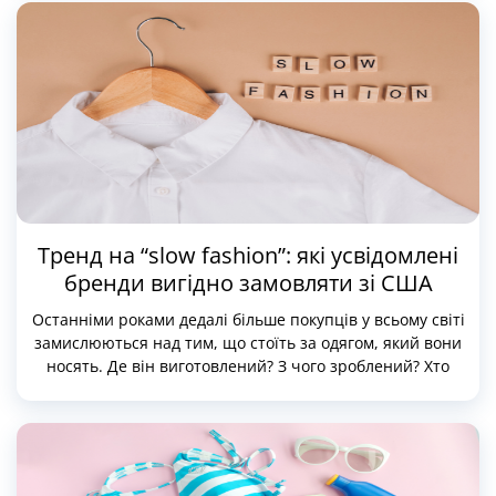
досі виробляють американські бренди.
Замовляючи джинси напряму зі США, покупці
отримують доступ до значно ширшого вибору моделей,
розмірів, відтінків і посадок, ніж у локальних магазинах.
Особливо це актуально для тих, хто шукає нестандартні
параметри, преміум-бренди, класичні вінтажні моделі
або базу на щодень.
Тренд на “slow fashion”: які усвідомлені
бренди вигідно замовляти зі США
Останніми роками дедалі більше покупців у всьому світі
замислюються над тим, що стоїть за одягом, який вони
носять. Де він виготовлений? З чого зроблений? Хто
його пошив? На тлі цих питань набирає популярності
напрям slow fashion — усвідомлена альтернатива
масовій швидкій моді.
У США прагнення до усвідомленого споживання
особливо активно підтримується і покупцями, і