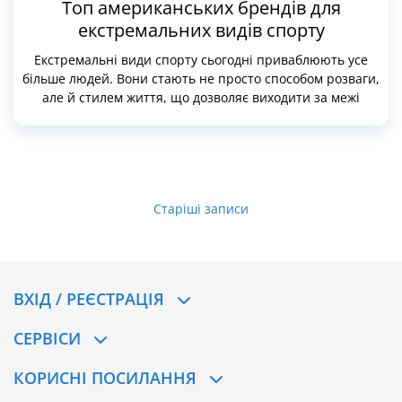
Топ американських брендів для
екстремальних видів спорту
Екстремальні види спорту сьогодні приваблюють усе
більше людей. Вони стають не просто способом розваги,
але й стилем життя, що дозволяє виходити за межі
можливого, випробовувати себе та відчувати приплив
адреналіну. Однак для того, щоб насолоджуватися
екстримом, необхідно подбати про надійне
спорядження. У таких активностях, як альпінізм,
сноубординг, серфінг чи скейтбординг, на перше місце
Навігація
Старіші записи
виходять якість і безпека.
за
записами
ВХІД / РЕЄСТРАЦІЯ
CЕРВІСИ
КОРИСНІ ПОСИЛАННЯ