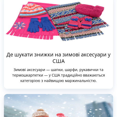
Де шукати знижки на зимові аксесуари у
США
Зимові аксесуари — шапки, шарфи, рукавички та
термошкарпетки — у США традиційно вважаються
категорією з найвищою маржинальністю.
Американський ринок остаточно закріпив за собою
статус лідера у виробництві «розумних» аксесуарів:
кашеміру з графеновими нитками для надміцності,
сенсорних рукавичок зі срібним напиленням та
термошкарпеток із зональною компресією.