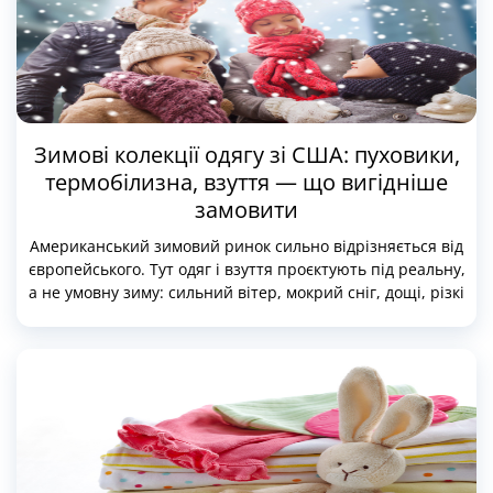
Зимові колекції одягу зі США: пуховики,
термобілизна, взуття — що вигідніше
замовити
Американський зимовий ринок сильно відрізняється від
європейського. Тут одяг і взуття проєктують під реальну,
а не умовну зиму: сильний вітер, мокрий сніг, дощі, різкі
перепади температури. Тому в США випускають моделі,
яких немає у звичайній роздрібній мережі, — з більш
технологічними утеплювачами, розширеними лінійками
розмірів, спеціальними міськими та «північними»
версіями