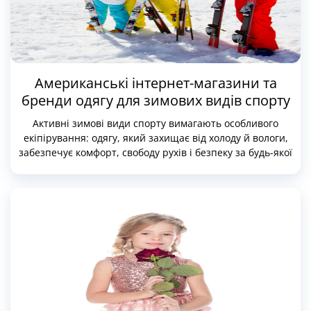
Американські інтернет-магазини та
бренди одягу для зимових видів спорту
Активні зимові види спорту вимагають особливого
екіпірування: одягу, який захищає від холоду й вологи,
забезпечує комфорт, свободу рухів і безпеку за будь-якої
погоди. Американські інтернет-магазини давно стали
популярним вибором для професіоналів і любителів
гірських лиж, сноубордингу та зимового туризму, адже
саме тут представлені найкращі світові бренди
спортивного одягу й аксесуарів, а також ексклюзивні
товари, яких немає в Україні та інших країнах.