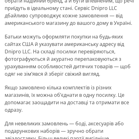
обрати надійний бренд, а й бути впевненим, що речі
приїдуть в ідеальному стані. Сервіс Dnipro LLC
дбайливо супроводжує кожне замовлення — від
американського магазину до вашого дому в Україні.
Батьки можуть оформляти покупки на будь-яких
сайтах США й указувати американську адресу від
Dnipro LLC. На складі посилки перевіряються,
фотографуються й акуратно перепаковуються з
урахуванням особливостей дитячих товарів — щоб
одяг не зім’явся й зберіг свіжий вигляд.
Якщо замовлено кілька комплектів із різних
магазинів, їх можна об’єднати в одну посилку. Це
допомагає заощадити на доставці та отримати все
одразу.
Для невеликих замовлень — боді, аксесуарів або
подарункових наборів — зручно обрати
авіадоставку. Більш великі партії вигідніше