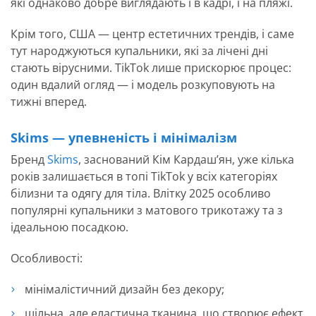
які однаково добре виглядають і в кадрі, і на пляжі.
Крім того, США — центр естетичних трендів, і саме
тут народжуються купальники, які за лічені дні
стають вірусними. TikTok лише прискорює процес:
один вдалий огляд — і модель розкуповують на
тижні вперед.
Skims — упевненість і мінімалізм
Бренд
Skims
, заснований Кім Кардаш’ян, уже кілька
років залишається в топі TikTok у всіх категоріях
білизни та одягу для тіла. Влітку 2025 особливо
популярні купальники з матового трикотажу та з
ідеальною посадкою.
Особливості:
мінімалістичний дизайн без декору;
щільна, але еластична тканина, що створює ефект