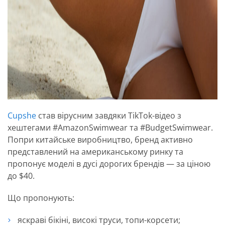
Cupshe
став вірусним завдяки TikTok-відео з
хештегами #AmazonSwimwear та #BudgetSwimwear.
Попри китайське виробництво, бренд активно
представлений на американському ринку та
пропонує моделі в дусі дорогих брендів — за ціною
до $40.
Що пропонують:
яскраві бікіні, високі труси, топи-корсети;