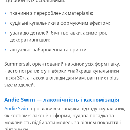
Що робить їх особливими:
тканини з перероблених матеріалів;
суцільні купальники з формуючим ефектом;
увага до деталей: бічні вставки, асиметрія,
декоративні шви;
актуальні забарвлення та принти.
Summersalt орієнтований на жінок усіх форм і віку.
Часто потрапляє у підбірки «найкращі купальники
після 30», а також в огляди для мам, вагітних і plus-
size моделей.
Andie Swim — лаконічність і кастомізація
Andie Swim
прославився завдяки підходу «купальник,
як костюм»: лаконічні форми, чудова посадка та
можливість підбирати модель за рівнем покриття і
підтримки.