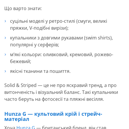
Що варто знати:
суцільні моделі у ретро-стилі (смуги, великі
пряжки, V-подібні вирізи);
купальники з довгими рукавами (swim shirts),
популярні у серферів;
м’які кольори: оливковий, кремовий, рожево-
бежевий;
якісні тканини та пошиття.
Solid & Striped — це не про яскравий тренд, а про
витонченість і візуальний баланс. Такі купальники
часто беруть на фотосесії та пляжні весілля.
Hunza G — культовий крій і стрейч-
матеріал
Хоча
Hunza G
— британський бренд, він став