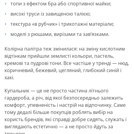
топи з ефектом бра або спортивної майки;
високі труси із завищеною талією;
текстура «в рубчик» і трикотажні матеріали;
моделі з рюшами, вирізами та зав’язками.
Колірна палітра теж змінилася: на зміну кислотним
відтінкам прийшли землисті кольори, пастель,
кремові та пудрові тони. Все частіше у тренді — нюд,
коричневий, бежевий, цегляний, глибокий синій і
хакі.
Купальник — це не просто частина літнього
гардероба, а річ, від якої безпосередньо залежить
комфорт, упевненість і настрій на відпочинку. Саме
тому дедалі більше покупців роблять вибір на
користь брендів, які справді добре сидять, служать і
виглядають естетично — а не просто йдуть за
трендом.