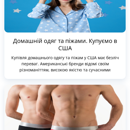
Домашній одяг та піжами. Купуємо в
США
Купівля домашнього одягу та піжам у США має безліч
переваг. Американські бренди відомі своїм
різноманіттям, високою якістю та сучасними
дизайнами, які задовольняють будь-які смаки та
вподобання. Від розкішних шовкових халатів до
затишних бавовняних піжам — у американських
магазинах можна знайти все, що зробить ваші вечори
та ночі максимально комфортними.