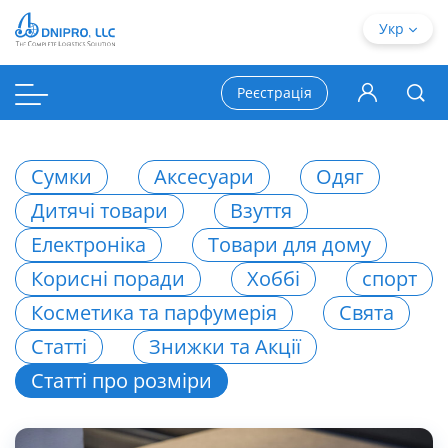
Укр
Реєстрація
Сумки
Аксесуари
Одяг
Дитячі товари
Взуття
Електроніка
Товари для дому
Корисні поради
Хоббі
спорт
Косметика та парфумерія
Свята
Статті
Знижки та Акції
Статті про розміри