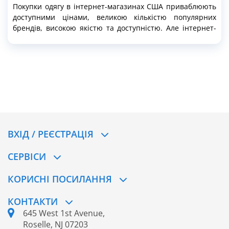
Покупки одягу в інтернет-магазинах США приваблюють
доступними цінами, великою кількістю популярних
брендів, високою якістю та доступністю. Але інтернет-
щопінг у США має й певні ризики, головний із них —
неправильно підібраний розмір. У Сполучених Штатах
не використовують метричну систему, всі виміри
вказуються у дюймах, іноді це вносить плутанину. Також
відрізняються позначення розмірів одягу та взуття.
ВХІД / РЕЄСТРАЦІЯ
CЕРВІСИ
КОРИСНІ ПОСИЛАННЯ
КОНТАКТИ
645 West 1st Avenue,
Roselle, NJ 07203