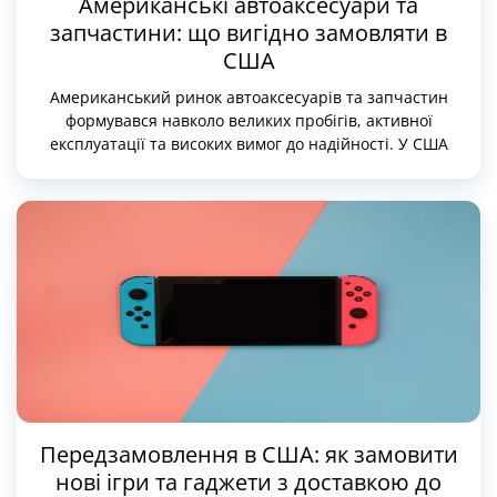
Американські автоаксесуари та
запчастини: що вигідно замовляти в
США
Американський ринок автоаксесуарів та запчастин
формувався навколо великих пробігів, активної
експлуатації та високих вимог до надійності. У США
автомобіль — не просто засіб пересування, а інструмент
для роботи, подорожей та повсякденного життя, тому й
асортимент автотоварів орієнтований на реальне
навантаження, а не на декоративний ефект
Передзамовлення в США: як замовити
нові ігри та гаджети з доставкою до