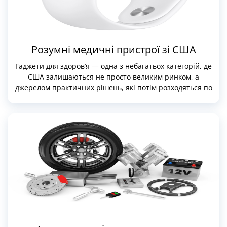
Розумні медичні пристрої зі США
Гаджети для здоров’я — одна з небагатьох категорій, де
США залишаються не просто великим ринком, а
джерелом практичних рішень, які потім розходяться по
всьому світу. Саме тут раніше за інших з’являються
пристрої для моніторингу сну, серця, тиску та
відновлення, розраховані не на «разове вимірювання»,
а на тривале спостереження та накопичення даних.