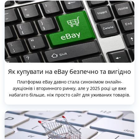
натрапити на банер SALE. Потрібно знати, де шукати
найкращі пропозиції, які купони працюють, і як не
переплатити навіть за дорогі бренди.
Як купувати на eBay безпечно та вигідно
Платформа eBay давно стала синонімом онлайн-
аукціонів і вторинного ринку, але у 2025 році це вже
набагато більше, ніж просто сайт для уживаних товарів.
Тут можна знайти нову техніку, рідкісні колекційні речі,
брендові аксесуари, антикваріат, вінтажний одяг та
багато іншого. Головне — вміти відрізняти вигідні
пропозиції від сумнівних, орієнтуватися в тонкощах
платформи та знати, як уникнути ризиків.