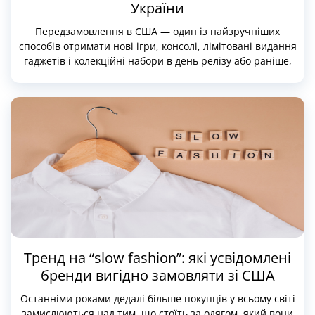
України
Передзамовлення в США — один із найзручніших
способів отримати нові ігри, консолі, лімітовані видання
гаджетів і колекційні набори в день релізу або раніше,
ніж вони з’являться в міжнародній роздрібній мережі.
Американські ритейлери часто отримують перші партії,
випускають ексклюзивні версії, а багато компаній
створюють спеціальні pre-order комплекти тільки для
ринку США.
Тренд на “slow fashion”: які усвідомлені
бренди вигідно замовляти зі США
Останніми роками дедалі більше покупців у всьому світі
замислюються над тим, що стоїть за одягом, який вони