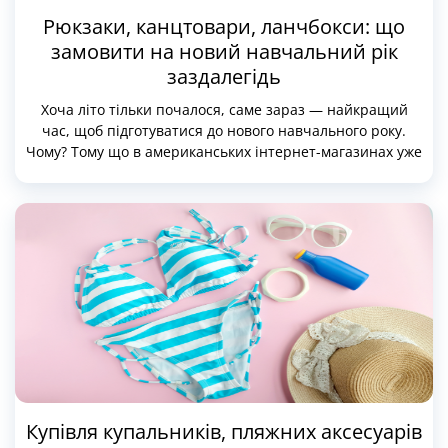
Рюкзаки, канцтовари, ланчбокси: що
замовити на новий навчальний рік
заздалегідь
Хоча літо тільки почалося, саме зараз — найкращий
час, щоб підготуватися до нового навчального року.
Чому? Тому що в американських інтернет-магазинах уже
стартували Back to School-сезони, а це означає —
максимальний вибір, свіжі колекції та ранні знижки.
Батьки, які замовляють товари зі США, знають: щоб
отримати все вчасно, варто купувати рюкзаки,
ланчбокси та канцтовари не в серпні, а в червні–липні.
Купівля купальників, пляжних аксесуарів