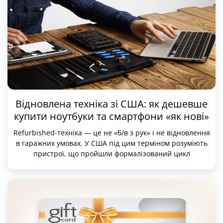
Відновлена техніка зі США: як дешевше
купити ноутбуки та смартфони «як нові»
Refurbished-техніка — це не «б/в з рук» і не відновлення
в гаражних умовах. У США під цим терміном розуміють
пристрої, що пройшли формалізований цикл
повернення, діагностики та відновлення, який
регламентований або самим виробником, або великим
рітейлером. Такі пристрої найчастіше повертаються з
причин, не пов’язаних із поломкою: відмова протягом
14–30 днів, корпоративні оновлення техніки,
демонстраційні зразки, вітринні пристрої або