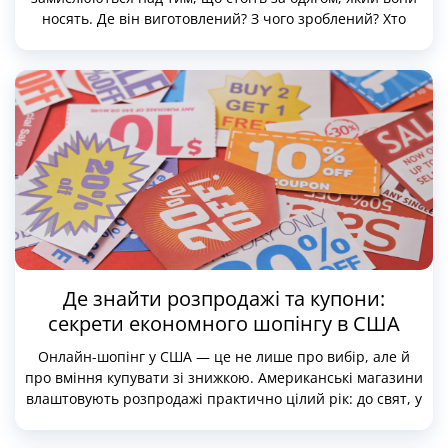
носять. Де він виготовлений? З чого зроблений? Хто
його пошив? На тлі цих питань набирає популярності
напрям slow fashion — усвідомлена альтернатива
масовій швидкій моді.
У США прагнення до усвідомленого споживання
особливо активно підтримується і покупцями, і
брендами. Тут з’явилося чимало марок, які роблять
ставку на прозорість, натуральні матеріали, чесні умови
праці та довговічність речей. І що особливо приємно —
багато з цих брендів пропонують адекватні ціни та
регулярно проводять розпродажі.
Де знайти розпродажі та купони:
секрети економного шопінгу в США
Онлайн-шопінг у США — це не лише про вибір, але й
про вміння купувати зі знижкою. Американські магазини
влаштовують розпродажі практично цілий рік: до свят, у
міжсезоння, під час зміни колекцій, а іноді — просто
посеред тижня. Але щоб дійсно заощадити, мало просто