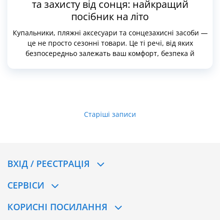
та захисту від сонця: найкращий
посібник на літо
Купальники, пляжні аксесуари та сонцезахисні засоби —
це не просто сезонні товари. Це ті речі, від яких
безпосередньо залежать ваш комфорт, безпека й
впевненість у собі. Правильно підібраний купальник
підкреслить фігуру навіть якщо ви не готувалися до
пляжного сезону з січня. Зручна сумка й капелюх
зроблять збори легкими й організованими. А якісний
сонцезахисний засіб убереже від опіків і передчасного
Навігація
Старіші записи
старіння шкіри.
за
записами
ВХІД / РЕЄСТРАЦІЯ
CЕРВІСИ
КОРИСНІ ПОСИЛАННЯ