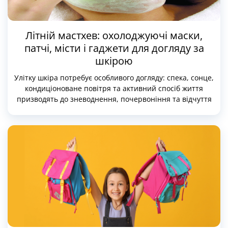
Літній мастхев: охолоджуючі маски,
патчі, місти і гаджети для догляду за
шкірою
Улітку шкіра потребує особливого догляду: спека, сонце,
кондиціоноване повітря та активний спосіб життя
призводять до зневоднення, почервоніння та відчуття
втоми. Саме тому такі актуальні охолоджувальні та
заспокійливі засоби, здатні швидко повернути шкірі
свіжість, тонус і здорове сяйво.