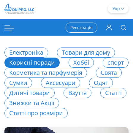
Укр
Реєстрація
Електроніка
Товари для дому
Корисні поради
Хоббі
спорт
Косметика та парфумерія
Свята
Сумки
Аксесуари
Одяг
Дитячі товари
Взуття
Статті
Знижки та Акції
Статті про розміри