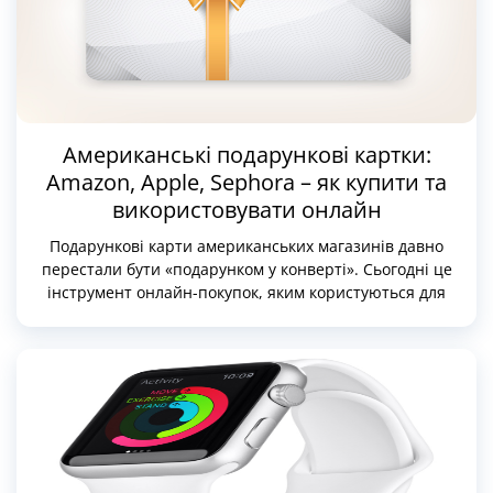
повернення після лізингу.
Американські подарункові картки:
Amazon, Apple, Sephora – як купити та
використовувати онлайн
Подарункові карти американських магазинів давно
перестали бути «подарунком у конверті». Сьогодні це
інструмент онлайн-покупок, яким користуються для
оплати сервісів, цифрових товарів та фізичних
замовлень у США.