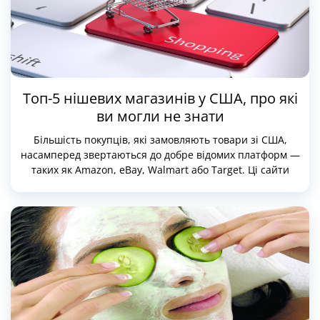
Топ-5 нішевих магазинів у США, про які
ви могли не знати
Більшість покупців, які замовляють товари зі США,
насамперед звертаються до добре відомих платформ —
таких як Amazon, eBay, Walmart або Target. Ці сайти
дійсно зручні, пропонують величезний асортимент,
часті знижки та швидку доставку по Америці. Однак
американський ринок онлайн-торгівлі значно
різноманітніший, ніж може здатися на перший погляд.
За межами гігантських маркетплейсів існує цілий світ
нішевих інтернет-магазинів, кожен з яких зосереджений
на чітко визначеній категорії товарів.