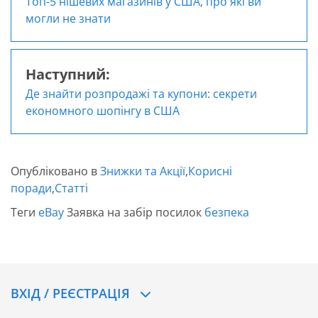
Навігація
Топ-5 нішевих магазинів у США, про які ви
записів
могли не знати
Наступний:
Де знайти розпродажі та купони: секрети
економного шопінгу в США
Опубліковано в
Знижки та Акції
,
Корисні
поради
,
Статті
Теги
eBay
Заявка на забір посилок
безпека
ВХІД / РЕЄСТРАЦІЯ