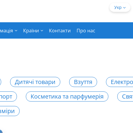
Укр
мація
Країни
Контакти
Про нас
Дитячі товари
Взуття
Електро
порт
Косметика та парфумерія
Свя
зміри