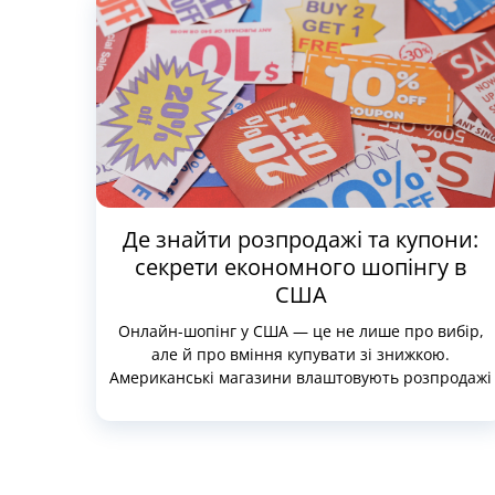
Де знайти розпродажі та купони:
секрети економного шопінгу в
США
Онлайн-шопінг у США — це не лише про вибір,
але й про вміння купувати зі знижкою.
Американські магазини влаштовують розпродажі
практично цілий рік: до свят, у міжсезоння, під
час зміни колекцій, а іноді — просто посеред
тижня. Але щоб дійсно заощадити, мало просто
натрапити на банер SALE. Потрібно знати, де
шукати найкращі пропозиції, які купони