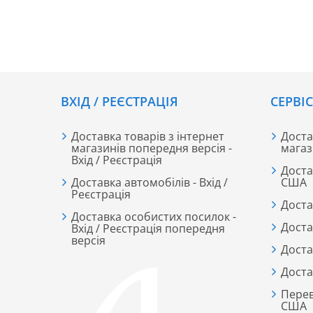
працюють, і як не переплатити навіть за дорогі
бренди.
ВХІД / РЕЄСТРАЦІЯ
CЕРВІ
Доставка товарів з інтернет
Доста
магазинів попередня версія -
магаз
Вхід / Реєстрація
Доста
Доставка автомобілів - Вхід /
США
Реєстрація
Доста
Доставка особистих посилок -
Доста
Вхід / Реєстрація попередня
версія
Доста
Доста
Перев
США