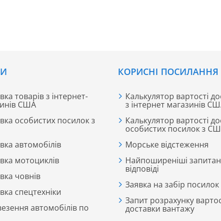
СИ
КОРИСНІ ПОСИЛАННЯ
вка товарів з інтернет-
Калькулятор вартості до
инів США
з інтернет магазинів С
вка особистих посилок з
Калькулятор вартості до
особистих посилок з С
вка автомобілів
Морське відстеження
вка мотоциклів
Найпоширеніші запитан
відповіді
вка човнів
Заявка на забір посилок
вка спецтехніки
Запит розрахунку вартос
езення автомобілів по
доставки вантажу