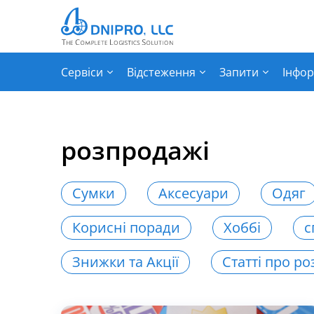
Сервіси
Відстеження
Запити
Інфор
розпродажі
Сумки
Аксесуари
Одяг
Корисні поради
Хоббі
с
Знижки та Акції
Статті про ро