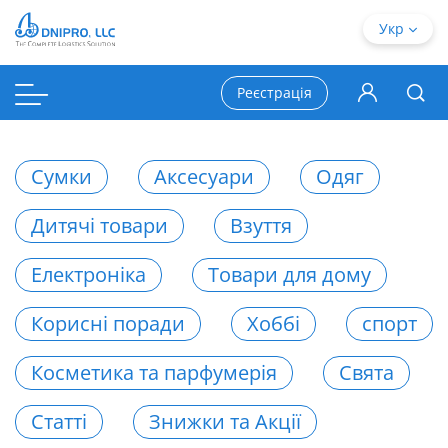
Укр
Реєстрація
Сумки
Аксесуари
Одяг
Дитячі товари
Взуття
Електроніка
Товари для дому
Корисні поради
Хоббі
спорт
Косметика та парфумерія
Свята
Статті
Знижки та Акції