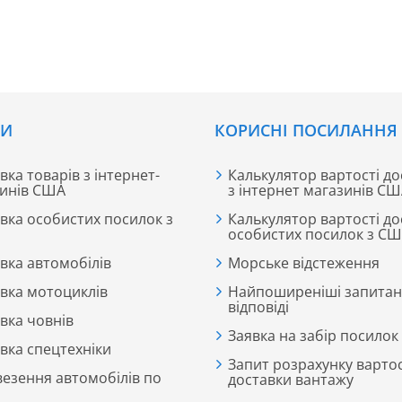
СИ
КОРИСНІ ПОСИЛАННЯ
вка товарів з інтернет-
Калькулятор вартості до
инів США
з інтернет магазинів С
вка особистих посилок з
Калькулятор вартості до
особистих посилок з С
вка автомобілів
Морське відстеження
вка мотоциклів
Найпоширеніші запитан
відповіді
вка човнів
Заявка на забір посилок
вка спецтехніки
Запит розрахунку вартос
езення автомобілів по
доставки вантажу