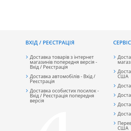
сонцезахисний засіб убереже від опіків і
передчасного старіння шкіри.
ВХІД / РЕЄСТРАЦІЯ
CЕРВІ
Доставка товарів з інтернет
Доста
магазинів попередня версія -
магаз
Вхід / Реєстрація
Доста
Доставка автомобілів - Вхід /
США
Реєстрація
Доста
Доставка особистих посилок -
Доста
Вхід / Реєстрація попередня
версія
Доста
Доста
Перев
США