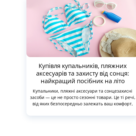
Купівля купальників, пляжних
аксесуарів та захисту від сонця:
найкращий посібник на літо
Купальники, пляжні аксесуари та сонцезахисні
засоби — це не просто сезонні товари. Це ті речі,
від яких безпосередньо залежать ваш комфорт,
безпека й впевненість у собі. Правильно
підібраний купальник підкреслить фігуру навіть
якщо ви не готувалися до пляжного сезону з
січня. Зручна сумка й капелюх зроблять збори
легкими й організованими. А якісний