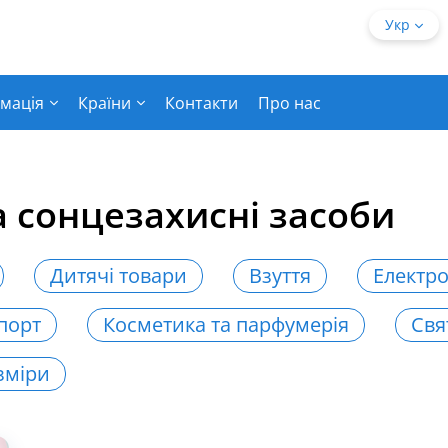
Укр
мація
Країни
Контакти
Про нас
а сонцезахисні засоби
Дитячі товари
Взуття
Електро
порт
Косметика та парфумерія
Свя
зміри