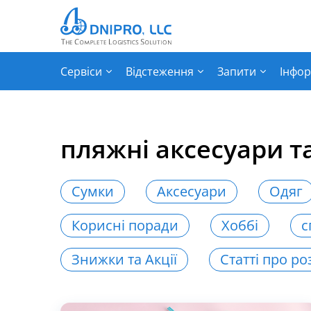
Сервіси
Відстеження
Запити
Інфор
пляжні аксесуари т
Сумки
Аксесуари
Одяг
Корисні поради
Хоббі
с
Знижки та Акції
Статті про ро