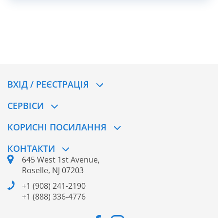
вибором, важливо не жертвувати комфортом і
підтримкою заради легкості. Ортопедичні сандалії та
сланці дозволяють поєднати все: здоров’я, стиль і
зручність.
ВХІД / РЕЄСТРАЦІЯ
CЕРВІСИ
КОРИСНІ ПОСИЛАННЯ
КОНТАКТИ
645 West 1st Avenue,
Roselle, NJ 07203
+1 (908) 241-2190
+1 (888) 336-4776