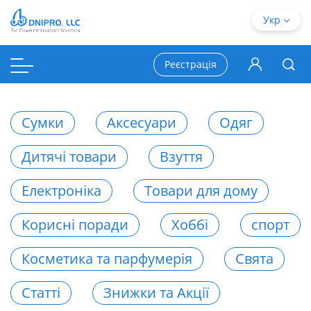
Укр
Реєстрація
Сумки
Аксесуари
Одяг
Дитячі товари
Взуття
Електроніка
Товари для дому
Корисні поради
Хоббі
спорт
Косметика та парфумерія
Свята
Статті
Знижки та Акції