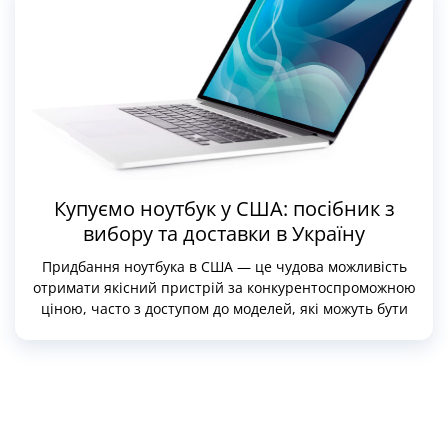
Купуємо ноутбук у США: посібник з
вибору та доставки в Україну
Придбання ноутбука в США — це чудова можливість
отримати якісний пристрій за конкурентоспроможною
ціною, часто з доступом до моделей, які можуть бути
недоступними на інших ринках. Однак вибір ноутбука
потребує уваги до кількох важливих аспектів,
включаючи технічні характеристики, бренди, місце
покупки та організацію доставки в Україну.