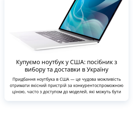
Купуємо ноутбук у США: посібник з
вибору та доставки в Україну
Придбання ноутбука в США — це чудова можливість
отримати якісний пристрій за конкурентоспроможною
ціною, часто з доступом до моделей, які можуть бути
недоступними на інших ринках. Однак вибір ноутбука
потребує уваги до кількох важливих аспектів,
включаючи технічні характеристики, бренди, місце
покупки та організацію доставки в Україну.