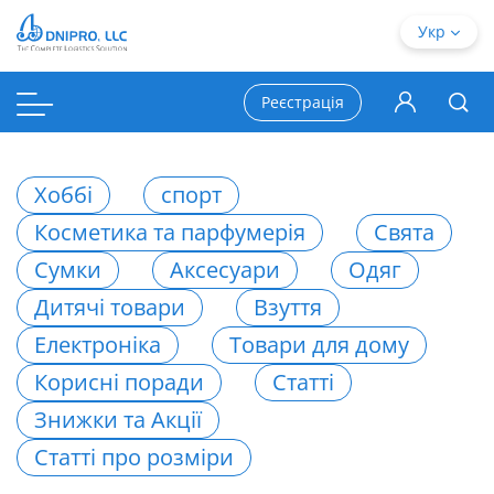
Укр
Реєстрація
Хоббі
спорт
Косметика та парфумерія
Свята
Сумки
Аксесуари
Одяг
Дитячі товари
Взуття
Електроніка
Товари для дому
Корисні поради
Статті
Знижки та Акції
Статті про розміри