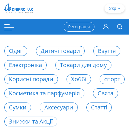
Укр
Реєстрація
Одяг
Дитячі товари
Взуття
Електроніка
Товари для дому
Корисні поради
Хоббі
спорт
Косметика та парфумерія
Свята
Сумки
Аксесуари
Статті
Знижки та Акції