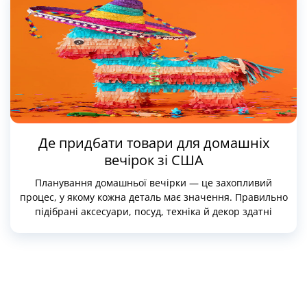
Де придбати товари для домашніх
вечірок зі США
Планування домашньої вечірки — це захопливий
процес, у якому кожна деталь має значення. Правильно
підібрані аксесуари, посуд, техніка й декор здатні
створити атмосферу свята, здивувати гостей і зробити
захід незабутнім. Американські інтернет-магазини
пропонують широкий вибір якісних і стильних товарів
для вечірок, які можна легко замовити з доставкою в
Україну.