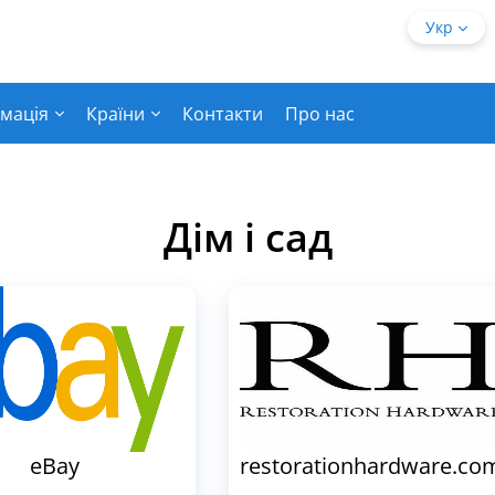
Укр
мація
Країни
Контакти
Про нас
Дім і сад
eBay
restorationhardware.co