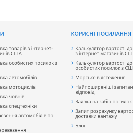
СИ
КОРИСНІ ПОСИЛАННЯ
вка товарів з інтернет-
Калькулятор вартості до
инів США
з інтернет магазинів С
вка особистих посилок з
Калькулятор вартості до
особистих посилок з С
вка автомобілів
Морське відстеження
вка мотоциклів
Найпоширеніші запитан
відповіді
вка човнів
Заявка на забір посилок
вка спецтехніки
Запит розрахунку вартос
езення автомобілів по
доставки вантажу
Блог
еревезення