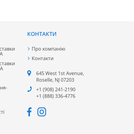
КОНТАКТИ
ставки
Про компанію
ША
Контакти
ставки
ША
645 West 1st Avenue,
Roselle, NJ 07203
ня-
+1 (908) 241-2190
+1 (888) 336-4776
ті