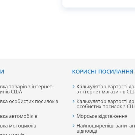
использованию MemoryFoam,
специальных анатомических
стелек, обеспечивающих
комфорт при ходьбе и занятиях
спортом
СИ
КОРИСНІ ПОСИЛАННЯ
вка товарів з інтернет-
Калькулятор вартості до
инів США
з інтернет магазинів С
вка особистих посилок з
Калькулятор вартості до
особистих посилок з С
вка автомобілів
Морське відстеження
вка мотоциклів
Найпоширеніші запитан
відповіді