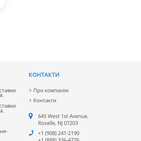
КОНТАКТИ
ставки
Про компанію
ША
Контакти
ставки
ША
645 West 1st Avenue,
Roselle, NJ 07203
ня-
+1 (908) 241-2190
+1 (888) 336-4776