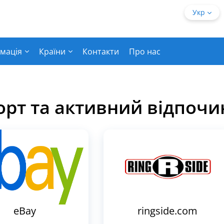
Укр
мація
Країни
Контакти
Про нас
орт та активний відпочи
eBay
ringside.com