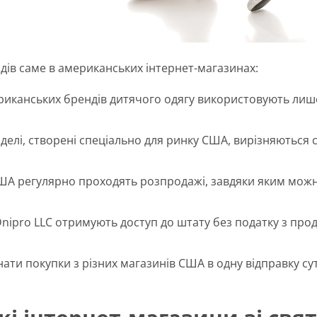
ядів саме в американських інтернет-магазинах:
риканських брендів дитячого одягу використовують лише
делі, створені спеціально для ринку США, вирізняютьс
ША регулярно проходять розпродажі, завдяки яким можн
 Dnipro LLC отримують доступ до штату без податку з пр
нати покупки з різних магазинів США в одну відправку су