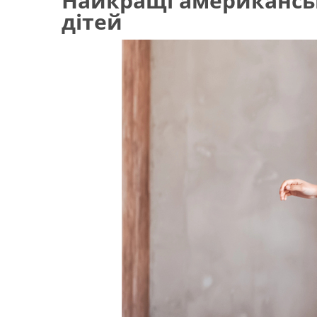
Найкращі американськ
дітей