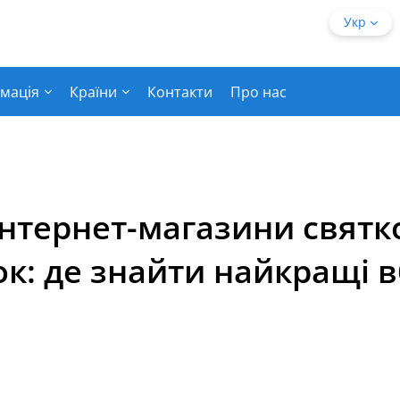
Укр
мація
Країни
Контакти
Про нас
нтернет-магазини святк
ок: де знайти найкращі 