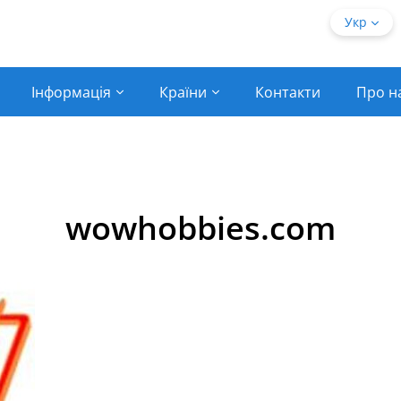
Укр
Інформація
Країни
Контакти
Про н
wowhobbies.com