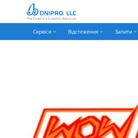
Сервіси
Відстеження
Запити