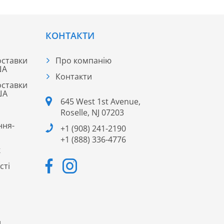
КОНТАКТИ
оставки
Про компанію
ША
Контакти
оставки
ША
645 West 1st Avenue,
Roselle, NJ 07203
ння-
+1 (908) 241-2190
+1 (888) 336-4776
к
сті
и