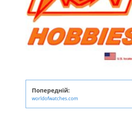
Попередній:
Навігація
worldofwatches.com
записів