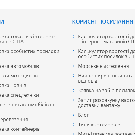
СИ
КОРИСНІ ПОСИЛАННЯ
вка товарів з інтернет-
Калькулятор вартості д
зинів США
з інтернет магазинів С
авка особистих посилок з
Калькулятор вартості д
особистих посилок з С
авка автомобілів
Морське відстеження
авка мотоциклів
Найпоширеніші запита
відповіді
авка човнів
Заявка на забір посило
авка спецтехніки
Запит розрахунку варто
везення автомобілів по
доставки вантажу
Блог
перевезення
Типи контейнерів
авка контейнерів
Митні правила доставк