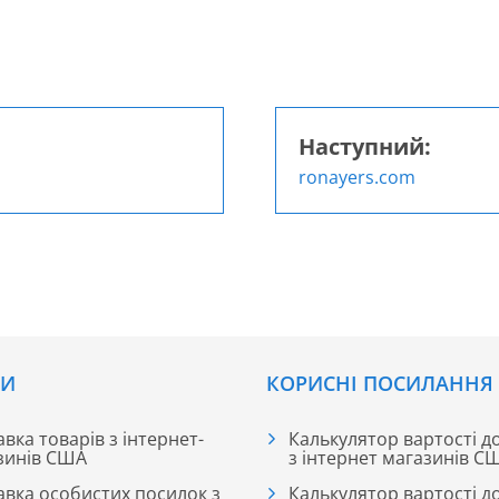
Наступний:
ronayers.com
СИ
КОРИСНІ ПОСИЛАННЯ
вка товарів з інтернет-
Калькулятор вартості д
зинів США
з інтернет магазинів С
авка особистих посилок з
Калькулятор вартості д