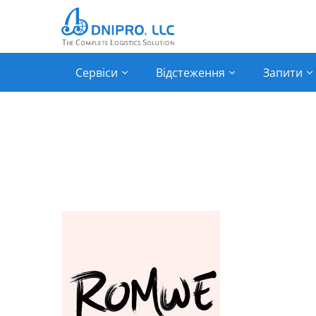
Сервіси
Відстеження
Запити