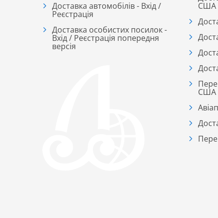
Доставка автомобілів - Вхід /
США
Реєстрація
Дост
Доставка особистих посилок -
Дост
Вхід / Реєстрація попередня
версія
Дост
Дост
Пере
США
Авіа
Дост
Пере