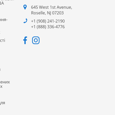
ША
645 West 1st Avenue,
Roselle, NJ 07203
ння-
+1 (908) 241-2190
+1 (888) 336-4776
к
сті
и
нених
ах
для