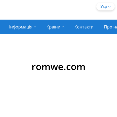
Укр
Інформація
Країни
Контакти
Про н
romwe.com