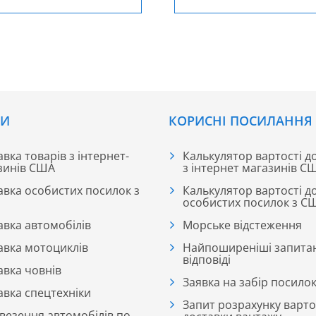
СИ
КОРИСНІ ПОСИЛАННЯ
вка товарів з інтернет-
Калькулятор вартості д
зинів США
з інтернет магазинів С
авка особистих посилок з
Калькулятор вартості д
особистих посилок з С
авка автомобілів
Морське відстеження
авка мотоциклів
Найпоширеніші запита
відповіді
авка човнів
Заявка на забір посило
авка спецтехніки
Запит розрахунку варто
везення автомобілів по