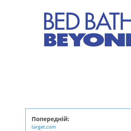
Попередній:
Навігація
target.com