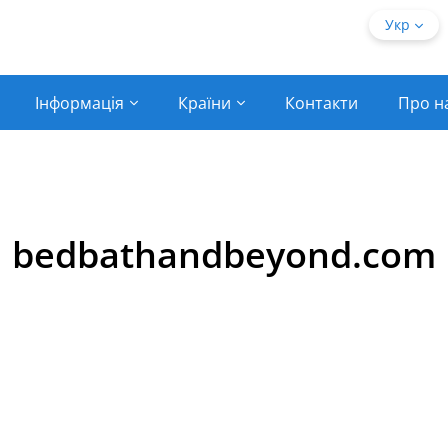
Укр
Інформація
Країни
Контакти
Про н
bedbathandbeyond.com