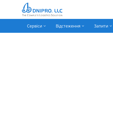
Сервіси
Відстеження
Запити