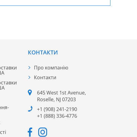
КОНТАКТИ
оставки
Про компанію
ША
Контакти
оставки
ША
645 West 1st Avenue,
Roselle, NJ 07203
ння-
+1 (908) 241-2190
+1 (888) 336-4776
к
сті