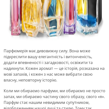
Парфюмерія має дивовижну силу. Вона може
підкреслити вашу елегантність і витонченість,
додати впевненості і загадковості, освіжити та
надихнути. Кожен аромат — це історія, розказана на
мові запахів, і кожен з нас може вибрати свою
власну, неповторну історію.
Коли ми обираємо парфуми, ми обираємо не просто
запах, ми обираємо частину свого образу, свого «я».
Парфум стає нашим невидимим супутником,
відображенням нашої душі та стилю. Тому так