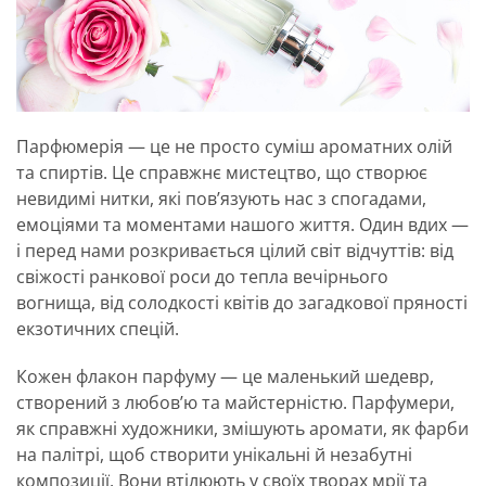
Парфюмерія — це не просто суміш ароматних олій
та спиртів. Це справжнє мистецтво, що створює
невидимі нитки, які пов’язують нас з спогадами,
емоціями та моментами нашого життя. Один вдих —
і перед нами розкривається цілий світ відчуттів: від
свіжості ранкової роси до тепла вечірнього
вогнища, від солодкості квітів до загадкової пряності
екзотичних спецій.
Кожен флакон парфуму — це маленький шедевр,
створений з любов’ю та майстерністю. Парфумери,
як справжні художники, змішують аромати, як фарби
на палітрі, щоб створити унікальні й незабутні
композиції. Вони втілюють у своїх творах мрії та