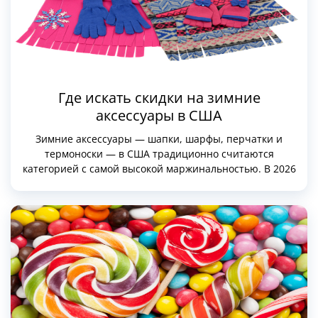
Где искать скидки на зимние
аксессуары в США
Зимние аксессуары — шапки, шарфы, перчатки и
термоноски — в США традиционно считаются
категорией с самой высокой маржинальностью. В 2026
году американский рынок окончательно закрепил за
собой статус лидера в производстве «умных»
аксессуаров: кашемира с графеновыми нитями для
сверхпрочности, сенсорных перчаток с серебряным
напылением и термоносков с зональной компрессией.