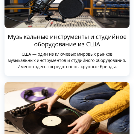
Музыкальные инструменты и студийное
оборудование из США
США — один из ключевых мировых рынков
музыкальных инструментов и студийного оборудования.
Именно здесь сосредоточены крупные бренды,
независимые производители, кастомные мастерские и
самый широкий вторичный рынок. Заказывать
инструменты и студийную технику из США имеет смысл
не «вообще», а под конкретные задачи: доступ к
моделям, которых нет локально, выбор нужной ревизии,
экономия на аксессуарах и компактной […]