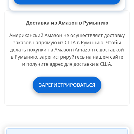
Доставка из Амазон в Румынию
Вид
Название
Зверн.
Американский Амазон не осуществляет доставку
доставки
заказов напрямую из США в Румынию. Чтобы
делать покупки на Амазон (Amazon) с доставкой
в Румынию, зарегистрируйтесь на нашем сайте
В стоимость услуг бесплатно входит:
и получите адрес для доставки в США.
Фото входящей посылки
ЗАРЕГИСТРИРОВАТЬСЯ
Взвешивание входящей посылки
Убрать обувные коробки/Упаковку
Убрать инвойсы/накладные
Хранение вещей до 45 дней
Страховка посылки на сумму $60