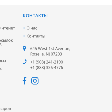
КОНТАКТЫ
 интенет
О нас
Контакты
осылок
А
645 West 1st Avenue,
Roselle, NJ 07203
осы
+1 (908) 241-2190
+1 (888) 336-4776
к
варов