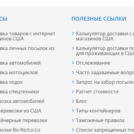
СЫ
ПОЛЕЗНЫЕ ССЫЛКИ
вка товаров с интернет
Калькулятор доставки с
зинов США
магазинов США
вка личных посылок из
Калькулятор доставки п
для проживающих в СШ
вка автомобилей
Отслеживание
вка мотоциклов
Часто задаваемые вопр
вка лодок
Запрос на забор посыло
вка спецтехники
Расчет стоимости
возка автомобилей
Блог
еревозки из США
Типы контейнеров
ейнерные перевозки
Таможеные правила
озки Ro-Ro/Lo-Lо
Список запрещенных то