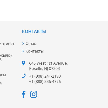
КОНТАКТЫ
 интенет
О нас
Контакты
осылок
А
645 West 1st Avenue,
Roselle, NJ 07203
осы
+1 (908) 241-2190
+1 (888) 336-4776
к