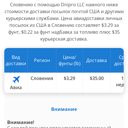
Словению с помощью Dnipro LLC намного ниже
стоимости доставки посылок почтой США и другими
курьерскими службами. Цена авиадоставки личных
посылок из США в Словению составляет $3.29 за
фунт, $0.22 за фунт надбавка за топливо плюс $35
курьерская доставка.
Вид
Цена/
Сро
Регион
Доставка
доставки
фунты (lb)
доста
Словения
$3.29
$35.00
1-2
неде
Авиа
Внимание
Внимание!