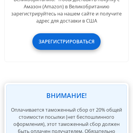
Амазон (Amazon) в Великобританию
зарегистрируйтесь на нашем сайте и получите
В стоимость услуг бесплатно входит:
адрес для доставки в США
Фото входящей посылки
ЗАРЕГИСТРИРОВАТЬСЯ
Взвешивание входящей посылки
Убрать обувные коробки/Упаковку
Убрать инвойсы/накладные
Хранение вещей до 45 дней
Страховка посылки на сумму $60
Упаковочные материалы
ВНИМАНИЕ!
Автоматическое выставление инвойсов
Оплачивается таможенный сбор от 20% общей
Оплата инвойса в кабинете
стоимости посылки (нет беспошлинного
оформления), этот таможенный сбор должен
быть оплачен получателем. Обязательно