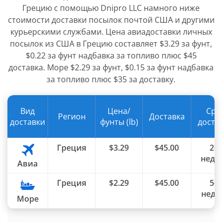
Грецию с помощью Dnipro LLC намного ниже
стоимости доставки посылок почтой США и другими
курьерскими службами. Цена авиадоставки личных
посылок из США в Грецию составляет $3.29 за фунт,
$0.22 за фунт надбавка за топливо плюс $45
доставка. Море $2.29 за фунт, $0.15 за фунт надбавка
за топливо плюс $35 за доставку.
Вид
Цена/
Сро
Регион
Доставка
доставки
фунты (lb)
доста
Греция
$3.29
$45.00
2-4
неде
Авиа
Греция
$2.29
$45.00
5-8
неде
Море