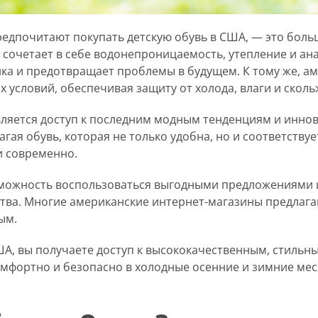
редпочитают покупать детскую обувь в США, — это боль
сочетает в себе водонепроницаемость, утепление и ан
ка и предотвращает проблемы в будущем. К тому же, а
 условий, обеспечивая защиту от холода, влаги и сколь
яется доступ к последним модным тенденциям и инно
гая обувь, которая не только удобна, но и соответству
и современно.
озможность воспользоваться выгодными предложениями 
ства. Многие американские интернет-магазины предлага
ым.
ША, вы получаете доступ к высококачественным, стиль
омфортно и безопасно в холодные осенние и зимние мес