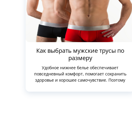
Как выбрать мужские трусы по
размеру
Удобное нижнее белье обеспечивает
повседневный комфорт, помогает сохранить
здоровье и хорошее самочувствие. Поэтому
очень важно правильно его выбирать. Многие
поклонники шоппинга в американских интернет-
магазинах предпочитают там же покупать и
мужские трусы. Это удобно, доступен огромный
выбор недорогого и качественного белья
мировых и локальных брендов. Но делая такие
покупки онлайн, важно правильно подобрать
размер. При покупке […]