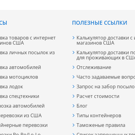
СЫ
ПОЛЕЗНЫЕ ССЫЛКИ
вка товаров с интернет
Калькулятор доставки с
зинов США
магазинов США
вка личных посылок из
Калькулятор доставки п
для проживающих в СШ
вка автомобилей
Отслеживание
вка мотоциклов
Часто задаваемые вопр
вка лодок
Запрос на забор посыло
вка спецтехники
Расчет стоимости
возка автомобилей
Блог
еревозки из США
Типы контейнеров
ейнерные перевозки
Таможеные правила
озки Ro-Ro/Lo-Lо
Список запрещенных то