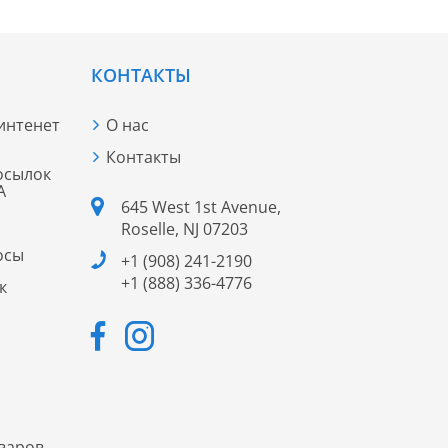
КОНТАКТЫ
 интенет
О нас
Контакты
осылок
А
645 West 1st Avenue,
Roselle, NJ 07203
осы
+1 (908) 241-2190
+1 (888) 336-4776
к
варов