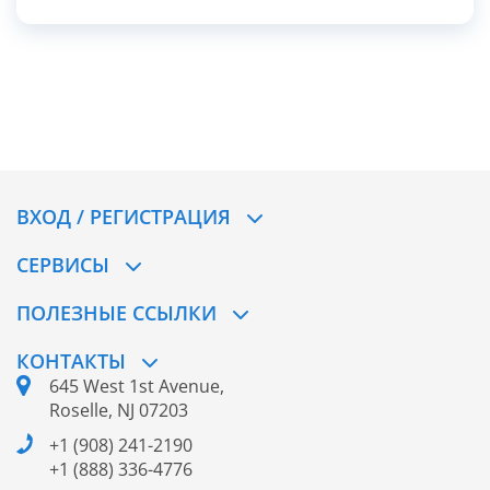
фильмов этой легендарной студии. Популярность Disney
постоянно растет благодаря ярким мультфильмам,
современным блокбастерам от Marvel и Star Wars, а
также многочисленным коллекциям эксклюзивных
товаров, выпускаемых специально для американского
рынка. Украинские магазины, к сожалению, предлагают
довольно ограниченный ассортимент, поэтому всё
больше поклонников заказывают оригинальные товары
Disney именно из США.
ВХОД / РЕГИСТРАЦИЯ
СЕРВИСЫ
ПОЛЕЗНЫЕ ССЫЛКИ
КОНТАКТЫ
645 West 1st Avenue,
Roselle, NJ 07203
+1 (908) 241-2190
+1 (888) 336-4776