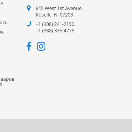
ША
645 West 1st Avenue,
Roselle, NJ 07203
росы
+1 (908) 241-2190
+1 (888) 336-4776
ок
оваров
х