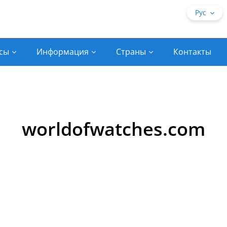
Рус
сы
Информация
Страны
Контакты
worldofwatches.com