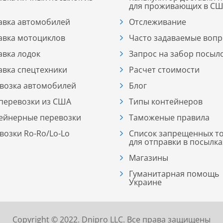
для проживающих в С
авка автомобилей
Отслеживание
авка мотоциклов
Часто задаваемые воп
авка лодок
Запрос на забор посыл
авка спецтехники
Расчет стоимости
возка автомобилей
Блог
перевозки из США
Типы контейнеров
ейнерные перевозки
Таможеные правила
возки Ro-Ro/Lo-Lо
Список запрещенных т
для отправки в посылка
Магазины
Гуманитарная помощь
Украине
Copyright © 2022. Dnipro LLC. Все права защищены