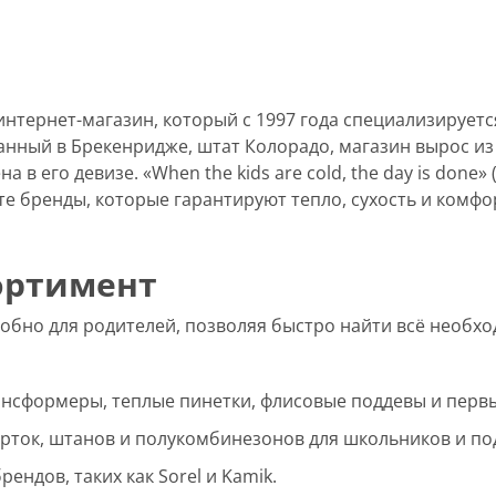
интернет-магазин, который с 1997 года специализирует
ванный в Брекенридже, штат Колорадо, магазин вырос и
в его девизе. «When the kids are cold, the day is done» 
е бренды, которые гарантируют тепло, сухость и комфо
сортимент
бно для родителей, позволяя быстро найти всё необход
сформеры, теплые пинетки, флисовые поддевы и первы
ток, штанов и полукомбинезонов для школьников и по
ендов, таких как Sorel и Kamik.