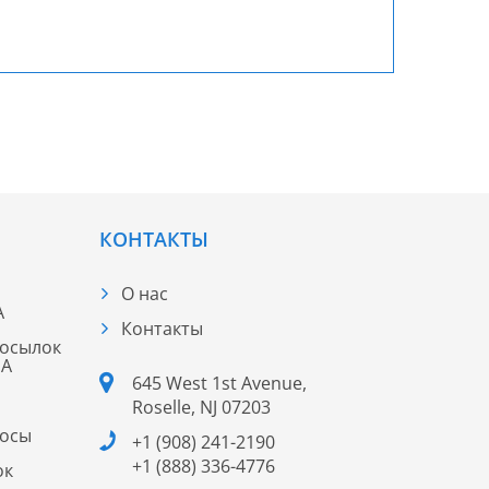
КОНТАКТЫ
О нас
А
Контакты
посылок
ША
645 West 1st Avenue,
Roselle, NJ 07203
росы
+1 (908) 241-2190
+1 (888) 336-4776
ок