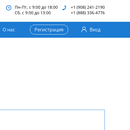
Пн-Пт, с 9:00 до 18:00
+1 (908) 241-2190
Сб, с 9:00 до 13:00
+1 (888) 336-4776
О нас
Регистрация
Вход