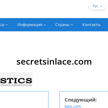
Рус
сы
Информация
Страны
Контакты
secretsinlace.com
Следующий:
lego.com