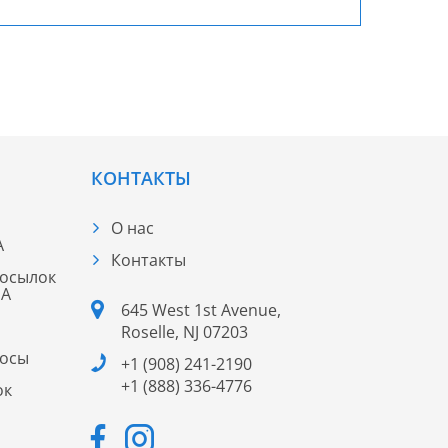
КОНТАКТЫ
О нас
А
Контакты
посылок
ША
645 West 1st Avenue,
Roselle, NJ 07203
росы
+1 (908) 241-2190
+1 (888) 336-4776
ок