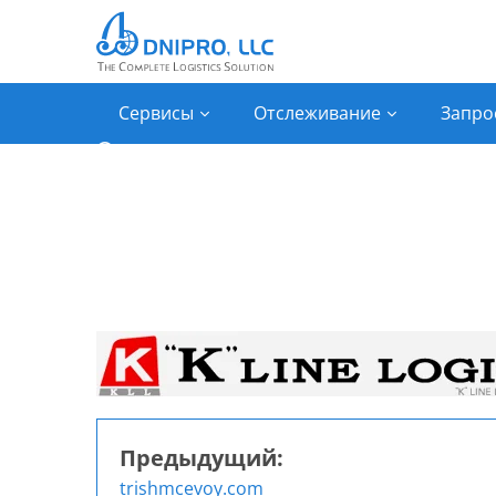
Сервисы
Отслеживание
Запро
Предыдущий:
Навигация
trishmcevoy.com