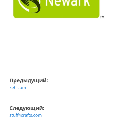
Предыдущий:
Навигация
keh.com
по
записям
Следующий:
stuff4crafts.com