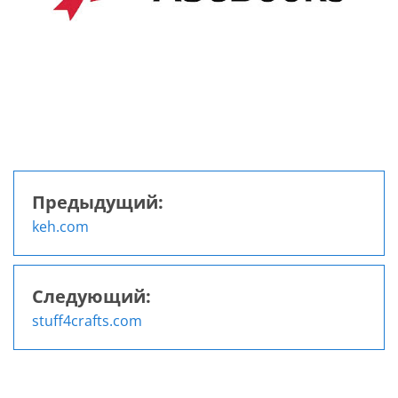
Предыдущий:
Навигация
keh.com
по
записям
Следующий:
stuff4crafts.com