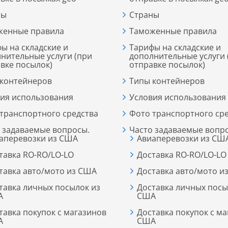
ны
Страны
женные правила
Таможенные правила
ы на складские и
Тарифы на складские и
нительные услуги (при
дополнительные услуги 
вке посылок)
отправке посылок)
 контейнеров
Типы контейнеров
ия использования
Условия использования
транспортного средства
Фото транспортного ср
 задаваемые вопросы.
Часто задаваемые вопр
аперевозки из США
Авиаперевозки из СШ
тавка RO-RO/LO-LO
Доставка RO-RO/LO-LO
тавка авто/мото из США
Доставка авто/мото и
тавка личных посылок из
Доставка личных посы
А
США
тавка покупок c магазинoв
Доставка покупок c м
А
США