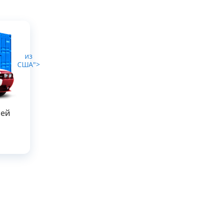
из
США">
лей