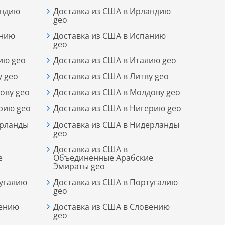
андию
Доставка из США в Ирландию
geo
анию
Доставка из США в Испанию
geo
ию geo
Доставка из США в Италию geo
у geo
Доставка из США в Литву geo
ову geo
Доставка из США в Молдову geo
рию geo
Доставка из США в Нигерию geo
ерланды
Доставка из США в Нидерланды
geo
Доставка из США в
е
Объединенные Арабские
Эмираты geo
тугалию
Доставка из США в Португалию
geo
вению
Доставка из США в Словению
geo