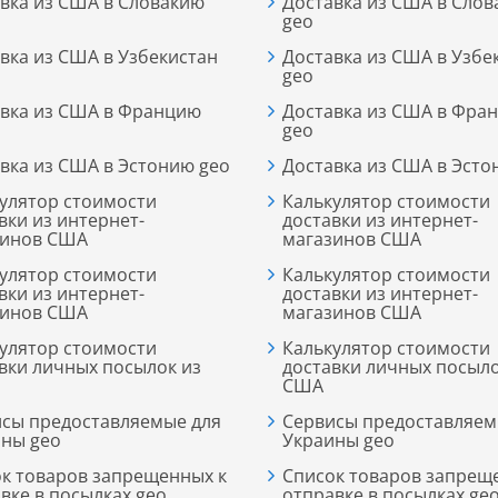
вка из США в Словакию
Доставка из США в Сло
geo
вка из США в Узбекистан
Доставка из США в Узбе
geo
вка из США в Францию
Доставка из США в Фра
geo
вка из США в Эстонию geo
Доставка из США в Эсто
улятор стоимости
Калькулятор стоимости
вки из интернет-
доставки из интернет-
зинов США
магазинов США
улятор стоимости
Калькулятор стоимости
вки из интернет-
доставки из интернет-
зинов США
магазинов США
улятор стоимости
Калькулятор стоимости
вки личных посылок из
доставки личных посыло
США
сы предоставляемые для
Сервисы предоставляем
ны geo
Украины geo
к товаров запрещенных к
Список товаров запрещ
вке в посылках geo
отправке в посылках ge