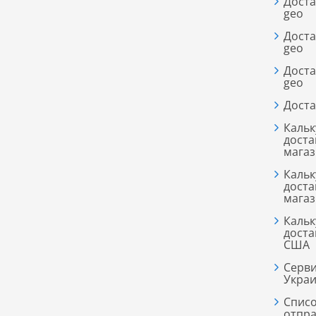
Доста
geo
Доста
geo
Доста
geo
Доста
Кальк
доста
мага
Кальк
доста
мага
Кальк
доста
США
Серви
Украи
Списо
отпра