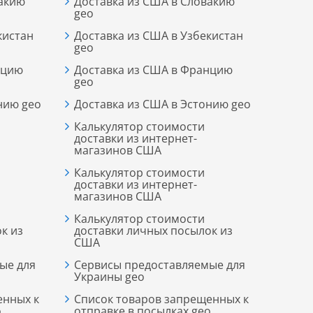
вакию
Доставка из США в Словакию
geo
кистан
Доставка из США в Узбекистан
geo
нцию
Доставка из США в Францию
geo
нию geo
Доставка из США в Эстонию geo
Калькулятор стоимости
доставки из интернет-
магазинов США
Калькулятор стоимости
доставки из интернет-
магазинов США
Калькулятор стоимости
к из
доставки личных посылок из
США
ые для
Сервисы предоставляемые для
Украины geo
енных к
Список товаров запрещенных к
o
отправке в посылках geo