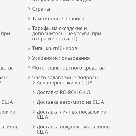
Страны
Таможенные правила
Тарифы на складские и
(при
дополнительные услуги (при
отправке посылок)
Типы контейнеров
Условия использования
едства
Фото транспортного средства
осы.
Часто задаваемые вопросы.
А
Авиаперевозки из США
Доставка RO-RO/LO-LO
з США
Доставка авто/мото из США
лок из
Доставка личных посылок из
США
агазинoв
Доставка покупок c магазинoв
США