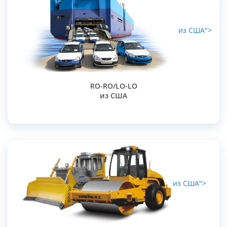
из США">
RO-RO/LO-LO
из США
из США">