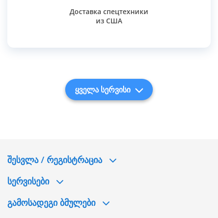
Доставка спецтехники
из США
ყველა სერვისი
ᲨᲔᲡᲕᲚᲐ / ᲠᲔᲒᲘᲡᲢᲠᲐᲪᲘᲐ
ᲡᲔᲠᲕᲘᲡᲔᲑᲘ
ᲒᲐᲛᲝᲡᲐᲓᲔᲒᲘ ᲑᲛᲣᲚᲔᲑᲘ